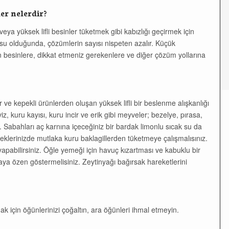
er nelerdir?
r veya yüksek lifli besinler tüketmek gibi kabızlığı geçirmek için
su olduğunda, çözümlerin sayısı nispeten azalır. Küçük
en besinlere, dikkat etmeniz gerekenlere ve diğer çözüm yollarına
r ve kepekli ürünlerden oluşan yüksek lifli bir beslenme alışkanlığı
iz, kuru kayısı, kuru incir ve erik gibi meyveler; bezelye, pırasa,
ır. Sabahları aç karnına içeceğiniz bir bardak limonlu sıcak su da
eklerinizde mutlaka kuru baklagillerden tüketmeye çalışmalısınız.
apabilirsiniz. Öğle yemeği için havuç kızartması ve kabuklu bir
aya özen göstermelisiniz. Zeytinyağı bağırsak hareketlerini
ak için öğünlerinizi çoğaltın, ara öğünleri ihmal etmeyin.