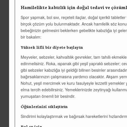
Hamilelikte kabızlık için doğal tedavi ve çözüml
Spor yapmak, bol sıvı, reçeteli ilaçlar, doğal içerikli tabletle
birçok çözüm yolu bulunmaktadır. Ancak hamilelik söz konu
bebeğinizin gelmesini beklerken gebelikte kabızlığa iyi gel
bir bakalım:
Yüksek lifli bir diyete başlayın
Meyveler, sebzeler, kahvaltılık gevrekler, tam tahıllı ekmekle
edinmelisiniz. Roka, ıspanak gibi yeşil yapraklı sebzeler; cev
gibi sebzeler kabızlığa iyi geldiği bilinen besinler arasındad
bağırsaklarınızın çalışmasına yardımcı olacaktır. Akşam yem
Nohut, yeşil mercimek ve kuru fasulyeyle lezzetli yemekler y
elma tercih edebilirsiniz. Yemeklerinizde zeytinyağı kullanm
yumuşatan önemli bir besindir.
Öğünlerinizi sıklaştırın
Sindirimi kolaylaştırmak ve bağırsak hareketlerini hızlandırm
Bol su için