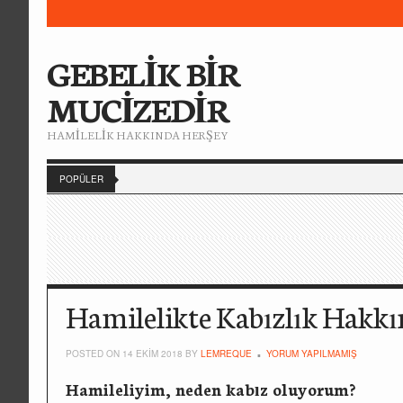
GEBELİK BİR
MUCİZEDİR
HAMİLELİK HAKKINDA HERŞEY
POPÜLER
Hamilelikte Kabızlık Hakkı
POSTED ON 14 EKIM 2018 BY
LEMREQUE
YORUM YAPILMAMIŞ
Hamileliyim, neden kabız oluyorum?