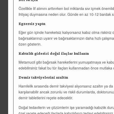
Özellikle lif alımını arttırırken bol miktarda sıvı içmek öneml
ihtiyaç duymasına neden olur. Günde en az 10-12 bardak s
Egzersiz yapın
Eğer gün içinde hareketsiz kalıyorsanız kabız olma riskiniz 
bağırsaklarınızı uyarır ve bağırsaklarınızın daha hızlı çalı
özen gösterin.
Kabızlık giderici doğal ilaçlar kullanın
Metamucil gibi bağırsak hareketlerini yumuşatmaya ve kabızl
edebilirsiniz fakat bu tür ilaçları kullanmadan önce mutlaka
Demir takviyelerini azaltın
Hamilelik sırasında demir takviyesi alıyorsanız azaltın ya da 
karşılanabilir ancak zorunlu ve riskli durumlarda, doktorun
demir tabletlerini reçete edecektir.
Doğal tedavilerin ve çözümlerin işe yaramadığı kabızlık du
özel reçete edeceği ilaçlarla kabızlığınızı tedavi edebilirsiniz.