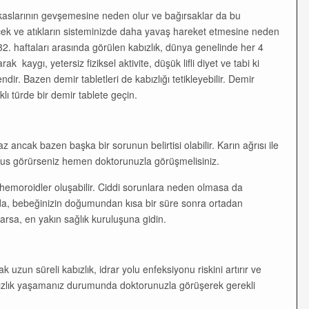
kaslarının gevşemesine neden olur ve bağırsaklar da bu
cek ve atıkların sisteminizde daha yavaş hareket etmesine neden
 32. haftaları arasında görülen kabızlık, dünya genelinde her 4
 kaygı, yetersiz fiziksel aktivite, düşük lifli diyet ve tabi ki
dir. Bazen demir tabletleri de kabızlığı tetikleyebilir. Demir
klı türde bir demir tablete geçin.
 ancak bazen başka bir sorunun belirtisi olabilir. Karın ağrısı ile
mukus görürseniz hemen doktorunuzla görüşmelisiniz.
 hemoroidler oluşabilir. Ciddi sorunlara neden olmasa da
mda, bebeğinizin doğumundan kısa bir süre sonra ortadan
varsa, en yakın sağlık kuruluşuna gidin.
uzun süreli kabızlık, idrar yolu enfeksiyonu riskini artırır ve
abızlık yaşamanız durumunda doktorunuzla görüşerek gerekli