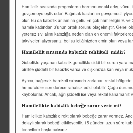
Hamilelik sırasında progesteron hormonundaki artış, vücut 
gevşemeye eşlik eder. Bağırsak kaslarının gevşemesi, yiye
olur. Bu da kabızlık anlamına gelir. En çok hamileliğin 9. ve
hamile kadından 3’ünün ortak sorunu olagelmiştir. Genel olarak
yetersiz sıvı alımı kabızlığa neden olan en önemli faktörlerden
takviyeleri alıyorsanız, bol su içtiğinizden emin olun veya far
Hamilelik sırasında kabızlık tehlikeli midir?
Gebelikte yaşanan kabızlık genellikle ciddi bir sorun yaratmaz
birlikte şiddetli bir kabızlık varsa ve dışkınızda kan veya 
Ayrıca, bağırsak hareketi sırasında zorlanan rektal bölgede
hemoroidler son derece rahatsız edici olabilir. Çoğu duru
kaybolurlar. Ancak, ağrı şiddetli ise veya rektal kanamanız 
Hamilelikte kabızlık bebeğe zarar verir mi?
Hamilelikte kabızlık direkt olarak bebeğe zarar vermez. Ancak 
dolaylı olarak bebeği etkileyebilir. 15 günden uzun süre k
tedavilere başlamalısınız.