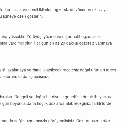
idir. Ter, sıcak ve nemli iklimler, egzersiz de vücudun ek sıvıya
u içmeye özen gösterin.
daha yüksektir. Yürüyüş, yüzme ve diğer hafif egzersizler
şmasına yardımcı olur. Her gün en az 20 dakika egzersiz yapmaya
ığı azaltmaya yardımcı olabilecek reçetesiz doğal ürünleri tercih
 doktorunuza danışmalısınız.
bırakın. Dengeli ve doğru bir diyetle genellikle demir ihtiyacınız
uz gün boyunca daha küçük dozlarda alabileceğiniz, farklı türde
rumunda sağlık uzmanınızla görüşmelisiniz. Doktorunuzun size