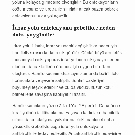
yoluna kolayca girmesine elverişlidir. Bu enfeksiyonların
çoğu mesane ve üretra ile sınırlıdır ancak bazen böbrek
enfeksiyonuna da yol açabilir.
İdrar yolu enfeksiyonu gebelikte neden
daha yaygındır?
İdrar yolu iltihabı, idrar yolundaki değişiklikler nedeniyle
hamilelik sırasında daha sık görülür. Çünkü büyüyen fetüs
mesaneye baskı yaparak idrar yolunda sıkışmaya neden
olur, bu da bakterilerin üremesi için uygun bir ortam
oluşturur. Hamile kadının idrarı aynı zamanda belirli tipte
hormonlara ve şekere sahiptir. Bunlar, bakteriyel
büyümeyi teşvik edebilir ve bu da vücudunuzun kötü”
bakterilerle savaşma kabiliyetini azaltır.
Hamile kadınların yüzde 2 ila 10’u İYE geçirir. Daha önce
idrar yollarında iltihaplanma yaşayan kadınların hamilelik
sırasında enfeksiyona yakalanma riski maalesef daha
yüksektir. Gebelikte çoğu idrar yolu enfeksiyonu
antibiyotik ile tedavi edilebilir. Ancak antibiyotik tedavisine