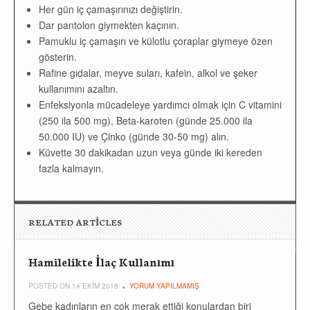
Her gün iç çamaşırınızı değiştirin.
Dar pantolon giymekten kaçının.
Pamuklu iç çamaşırı ve külotlu çoraplar giymeye özen
gösterin.
Rafine gıdalar, meyve suları, kafein, alkol ve şeker
kullanımını azaltın.
Enfeksiyonla mücadeleye yardımcı olmak için C vitamini
(250 ila 500 mg), Beta-karoten (günde 25.000 ila
50.000 IU) ve Çinko (günde 30-50 mg) alın.
Küvette 30 dakikadan uzun veya günde iki kereden
fazla kalmayın.
RELATED ARTICLES
Hamilelikte İlaç Kullanımı
POSTED ON 14 EKIM 2018
YORUM YAPILMAMIŞ
Gebe kadınların en çok merak ettiği konulardan biri